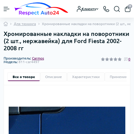
0
Клиенту
Для тюнинга
Хромированные накладки на поворотники (2 шт., нерж
Хромированные накладки на поворотники
(2 шт., нержавейка) для Ford Fiesta 2002-
2008 гг
Производитель:
Carmos
0
Модель:
811-car4497
Все о товаре
Описание
Характеристики
Применимост