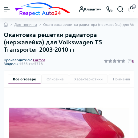
0
Клиенту
Для тюнинга
Окантовка решетки радиатора (нержавейка) для Volks
Окантовка решетки радиатора
(нержавейка) для Volkswagen T5
Transporter 2003-2010 гг
Производитель:
Carmos
0
Модель:
1558-car5778
Все о товаре
Описание
Характеристики
Применимост