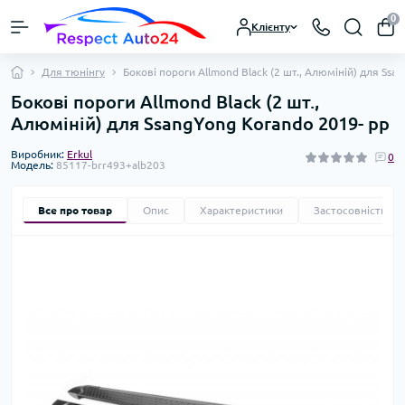
0
Клієнту
Для тюнінгу
Бокові пороги Allmond Black (2 шт., Алюміній) для Ssa
Бокові пороги Allmond Black (2 шт.,
Алюміній) для SsangYong Korando 2019- рр
Виробник:
Erkul
0
Модель:
85117-brr493+alb203
Все про товар
Опис
Характеристики
Застосовність