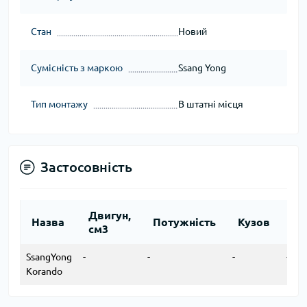
Стан
Новий
Сумісність з маркою
Ssang Yong
Тип монтажу
В штатні місця
Застосовність
Двигун,
Рі
Назва
Потужність
Кузов
см3
ви
SsangYong
-
-
-
-
Korando