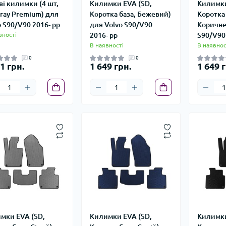
ві килимки (4 шт,
Килимки EVA (SD,
Килимки
gray Premium) для
Коротка база, Бежевий)
Коротка 
o S90/V90 2016- рр
для Volvo S90/V90
Коричне
вності
2016- рр
S90/V90 
В наявності
В наявнос
0
0
1 грн.
1 649 грн.
1 649 г
мки EVA (SD,
Килимки EVA (SD,
Килимки