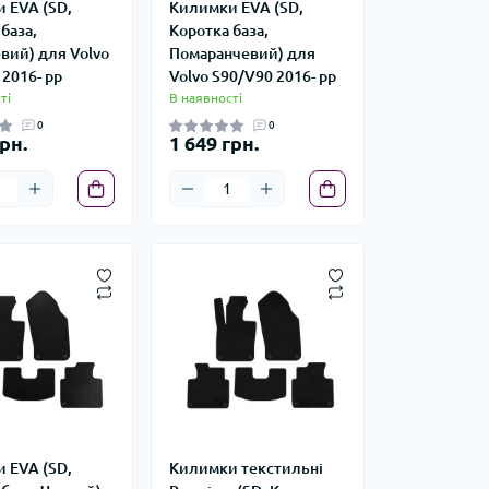
 EVA (SD,
Килимки EVA (SD,
база,
Коротка база,
вий) для Volvo
Помаранчевий) для
2016- рр
Volvo S90/V90 2016- рр
ті
В наявності
0
0
рн.
1 649 грн.
 EVA (SD,
Килимки текстильні