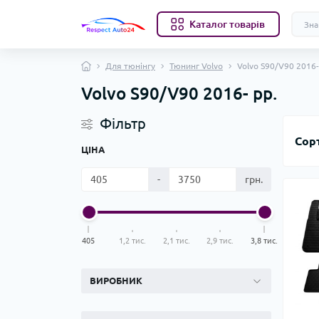
Каталог товарів
Для тюнінгу
Тюнинг Volvo
Volvo S90/V90 2016-
Volvo S90/V90 2016- рр.
Фільтр
Сор
ЦІНА
-
грн.
405
1,2 тис.
2,1 тис.
2,9 тис.
3,8 тис.
ВИРОБНИК