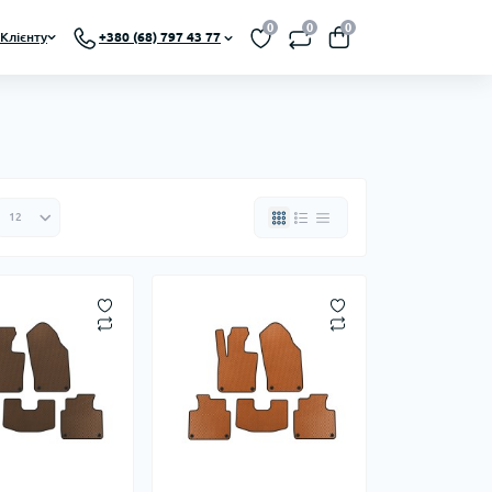
0
0
0
Клієнту
+380 (68) 797 43 77