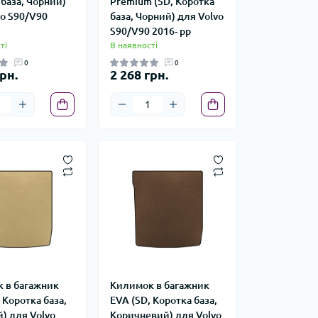
база, Чорний)
Premium (SD, Коротка
vo S90/V90
база, Чорний) для Volvo
S90/V90 2016- рр
ті
В наявності
0
0
рн.
2 268 грн.
 в багажник
Килимок в багажник
 Коротка база,
EVA (SD, Коротка база,
) для Volvo
Коричневий) для Volvo