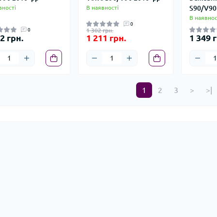
вності
В наявності
S90/V90 
В наявнос
0
0
1 302 грн.
2 грн.
1 211 грн.
1 349 г
1
2
3
>
>|