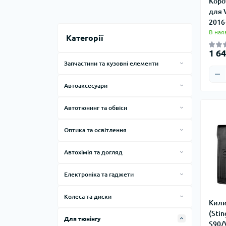
Коро
для 
2016
В ная
Категорії
1 64
Запчастини та кузовні елементи
Запчастини кузова
Автоаксесуари
Бризковики
Килимки
Автотюнинг та обвіси
Дефлектори
Чохли
Обвіси
Кенгурятники та підніжки
Оптика та освітлення
Універсальні автоаксесуари
Дуги на дах
Автолампи
Захист дна
Шильдики
Автохімія та догляд
Offroad аксесуари
Оптика
Автохімія
Хром накладки
Електроніка та гаджети
Електричні бар'єри
Колеса та диски
Кили
Автомобільні диски
(Stin
Для тюнінгу
S90/