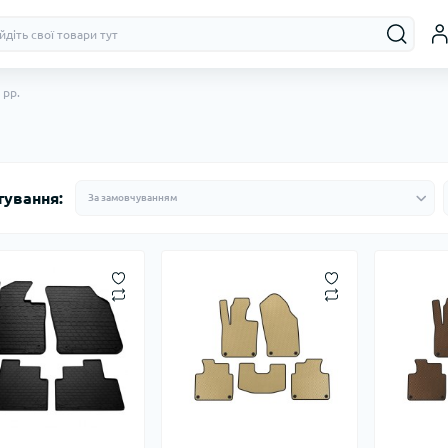
 рр.
тування: