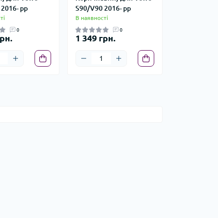
2016- рр
S90/V90 2016- рр
ті
В наявності
0
0
рн.
1 349 грн.