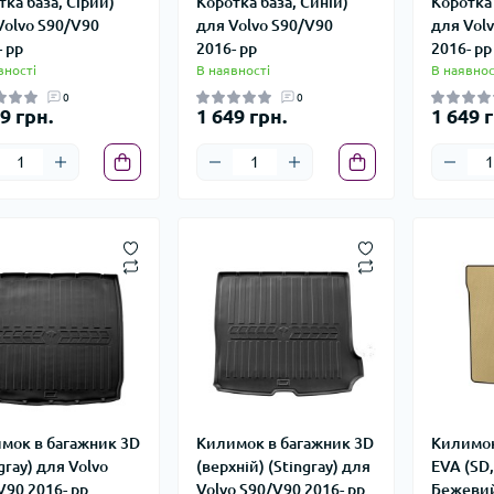
тка база, Сірий)
Коротка база, Синій)
Коротка 
Volvo S90/V90
для Volvo S90/V90
для Vol
- рр
2016- рр
2016- рр
вності
В наявності
В наявнос
0
0
9 грн.
1 649 грн.
1 649 г
мок в багажник 3D
Килимок в багажник 3D
Килимок
gray) для Volvo
(верхній) (Stingray) для
EVA (SD,
V90 2016- рр
Volvo S90/V90 2016- рр
Бежевий