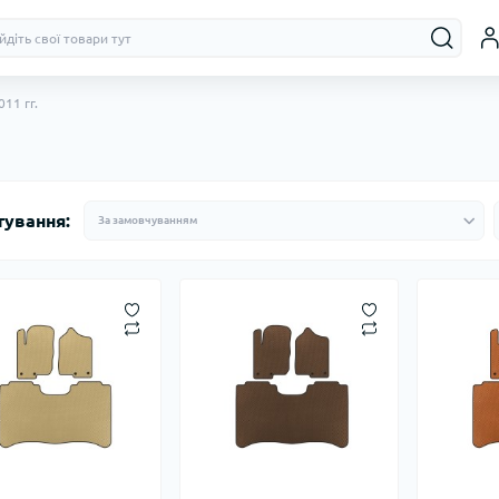
011 гг.
тування: