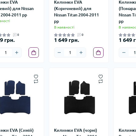
мки EVA
Килимки EVA
Килимк
евий) для Nissan
(Коричневий) для
(Помара
n 2004-2011 рр
Nissan Titan 2004-2011
Nissan T
вності
рр
рр
В наявності
В наявнос
0
0
9 грн.
1 649 грн.
1 649 г
мки EVA (Синій)
Килимки EVA (чорні)
Килимки