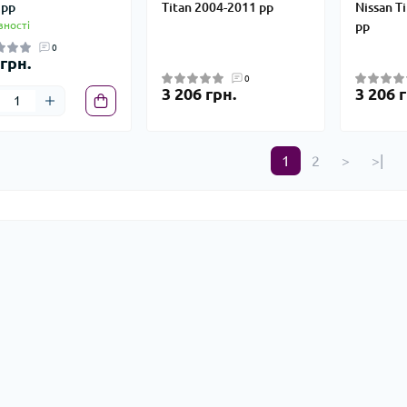
 рр
Titan 2004-2011 рр
Nissan T
вності
рр
0
грн.
0
3 206 грн.
3 206 г
1
2
>
>|