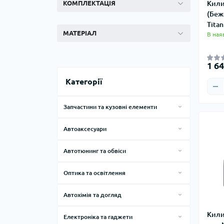
КОМПЛЕКТАЦІЯ
Кили
(Беж
Tita
МАТЕРІАЛ
В ная
1 64
Категорії
Запчастини та кузовні елементи
Запчастини кузова
Автоаксесуари
Бризковики
Килимки
Автотюнинг та обвіси
Дефлектори
Чохли
Обвіси
Кенгурятники та підніжки
Оптика та освітлення
Універсальні автоаксесуари
Дуги на дах
Автолампи
Захист дна
Шильдики
Автохімія та догляд
Offroad аксесуари
Оптика
Автохімія
Хром накладки
Кили
Електроніка та гаджети