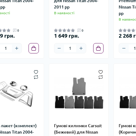
issan Titan 2004-
для Nissan Titan 2004-
Premium
 рр
2011 рр
Nissan T
вності
В наявності
рр
В наявнос
0
0
9 грн.
1 649 грн.
2 268 г
 пакет (комплект)
Гумові килимки Carsuit
Гумові к
issan Titan 2004-
(Бежевий) для Nissan
(Коричн