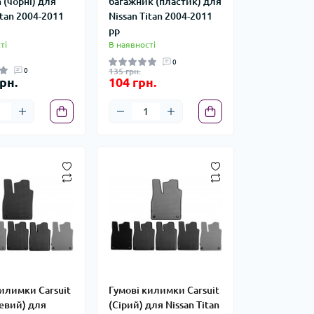
 (чорні) для
багажник (пластик) для
itan 2004-2011
Nissan Titan 2004-2011
рр
ті
В наявності
0
0
135 грн.
рн.
104 грн.
илимки Carsuit
Гумові килимки Carsuit
евий) для
(Сірий) для Nissan Titan