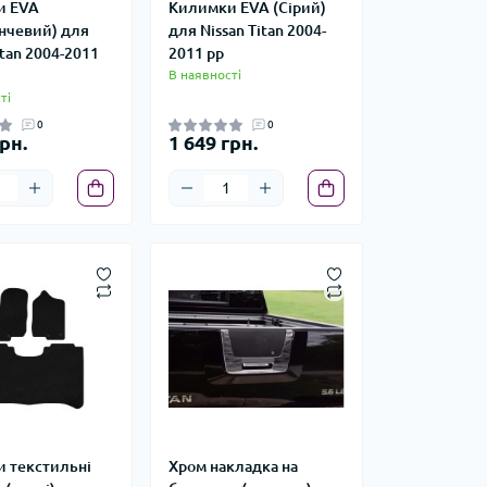
и EVA
Килимки EVA (Сірий)
нчевий) для
для Nissan Titan 2004-
itan 2004-2011
2011 рр
В наявності
ті
0
0
рн.
1 649 грн.
 текстильні
Хром накладка на