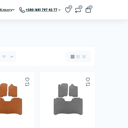
0
0
0
Клієнту
+380 (68) 797 43 77