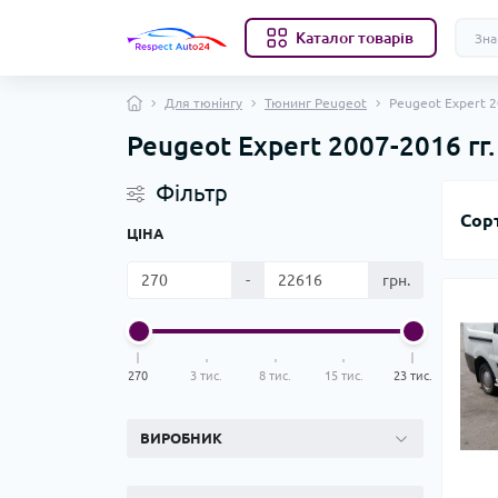
Каталог товарів
Для тюнінгу
Тюнинг Peugeot
Peugeot Expert 2
Peugeot Expert 2007-2016 гг.
Фільтр
Сор
ЦІНА
-
грн.
270
3 тис.
8 тис.
15 тис.
23 тис.
ВИРОБНИК