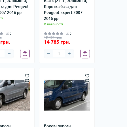
 шт., Алюміній)
Black (2 шт., Алюміній)
аза для Peugeot
Коротка база для
007-2016 рр
Peugeot Expert 2007-
ті
2016 рр
В наявності
0
0
.
15 401 грн.
 грн.
14 785 грн.
пороги
Бокові пороги