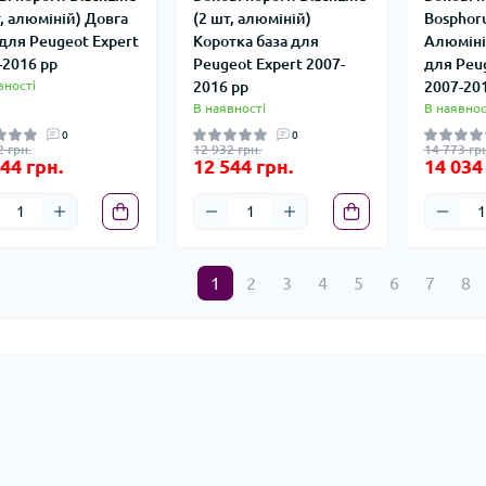
т, алюміній) Довга
(2 шт, алюміній)
Bosphoru
 для Peugeot Expert
Коротка база для
Алюміні
-2016 рр
Peugeot Expert 2007-
для Peu
вності
2016 рр
2007-20
В наявності
В наявнос
0
0
2 грн.
12 932 грн.
14 773 грн
44 грн.
12 544 грн.
14 034
1
2
3
4
5
6
7
8