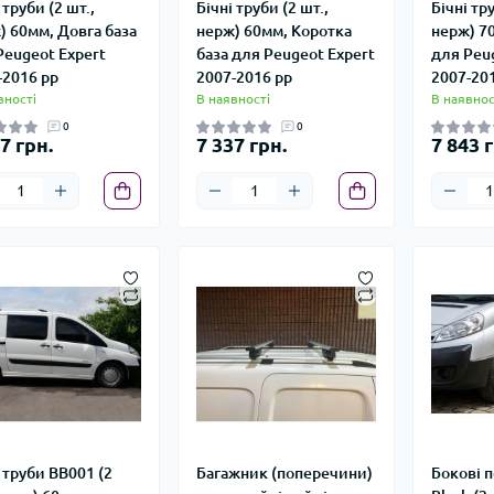
 труби (2 шт.,
Бічні труби (2 шт.,
Бічні тру
) 60мм, Довга база
нерж) 60мм, Коротка
нерж) 70
Peugeot Expert
база для Peugeot Expert
для Peu
-2016 рр
2007-2016 рр
2007-20
вності
В наявності
В наявнос
0
0
7 грн.
7 337 грн.
7 843 г
 труби BB001 (2
Багажник (поперечини)
Бокові 