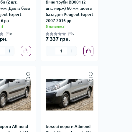
би (2 шт.,
Бічні труби BB001 (2
мм, Довга база
шт., нерж) 60 мм, довга
geot Expert
база для Peugeot Expert
16 рр
2007-2016 рр
ті
В наявності
0
0
рн.
7 337 грн.
пороги Allmond
Бокові пороги Allmond