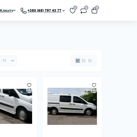
0
0
0
Клієнту
+380 (68) 797 43 77