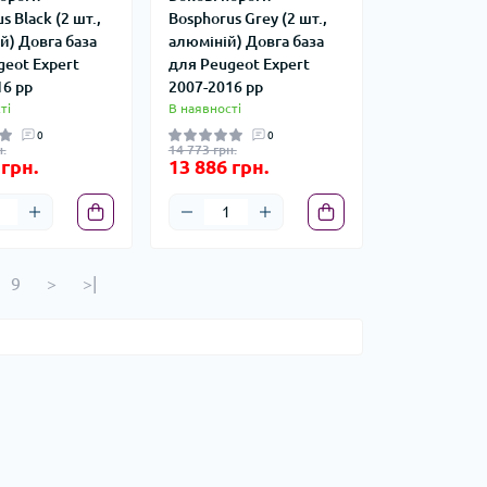
s Black (2 шт.,
Bosphorus Grey (2 шт.,
й) Довга база
алюміній) Довга база
geot Expert
для Peugeot Expert
16 рр
2007-2016 рр
ті
В наявності
0
0
.
14 773 грн.
 грн.
13 886 грн.
9
>
>|