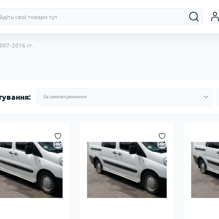
007-2016 гг.
тування: