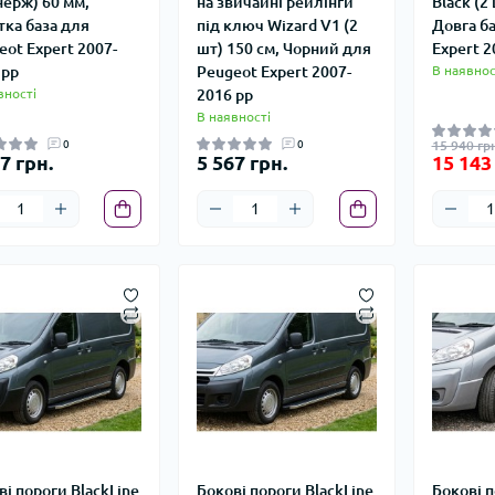
нерж) 60 мм,
на звичайні рейлінги
Black (2
тка база для
під ключ Wizard V1 (2
Довга б
eot Expert 2007-
шт) 150 см, Чорний для
Expert 2
 рр
Peugeot Expert 2007-
В наявнос
вності
2016 рр
В наявності
0
0
15 940 грн
7 грн.
5 567 грн.
15 143
ві пороги BlackLine
Бокові пороги BlackLine
Бокові 