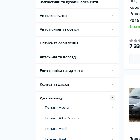
шт., 
Запчастини та кузовні елементи
коро
Запчастини кузова
Peug
Автоаксесуари
2016
Бризковики
Килимки
В ная
Автотюнинг та обвіси
Дефлектори
Чохли
Обвіси
Кенгурятники та підніжки
Оптика та освітлення
7 33
Універсальні автоаксесуари
Дуги на дах
Автолампи
Захист дна
Шильдики
Автохімія та догляд
Offroad аксесуари
Оптика
Автохімія
Хром накладки
Електроніка та гаджети
Електричні бар'єри
Колеса та диски
Автомобільні диски
Для тюнінгу
Ковпаки
Тюнинг Acura
Acura MDX 2007-2013 гг.
Тюнинг Alfa Romeo
Acura MDX 2013-2020 гг.
Alfa Romeo 145/146 1994-2001 гг.
Тюнинг Audi
Acura RDX 2018- гг.
Alfa Romeo 147 2000-2010 гг.
Audi 100 C3 1988-1991 гг.
Боко
Тюнинг Avatr