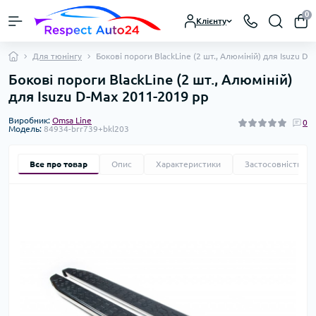
0
Клієнту
Для тюнінгу
Бокові пороги BlackLine (2 шт., Алюміній) для Isuzu D
Бокові пороги BlackLine (2 шт., Алюміній)
для Isuzu D-Max 2011-2019 рр
Виробник:
Omsa Line
0
Модель:
84934-brr739+bkl203
Все про товар
Опис
Характеристики
Застосовність