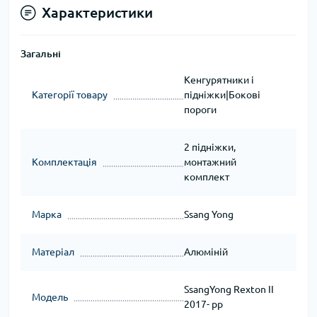
Характеристики
Загальні
Кенгурятники і
Категорії товару
підніжки|Бокові
пороги
2 підніжки,
Комплектація
монтажний
комплект
Марка
Ssang Yong
Матеріал
Алюміній
SsangYong Rexton II
Модель
2017- рр