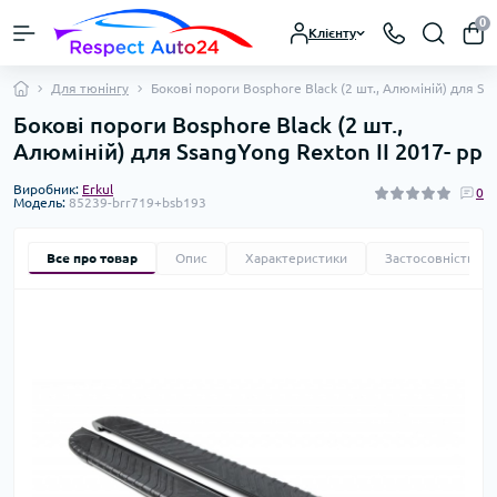
0
Клієнту
Для тюнінгу
Бокові пороги Bosphore Black (2 шт., Алюміній) для Ssa
Бокові пороги Bosphore Black (2 шт.,
Алюміній) для SsangYong Rexton II 2017- рр
Виробник:
Erkul
0
Модель:
85239-brr719+bsb193
Все про товар
Опис
Характеристики
Застосовність