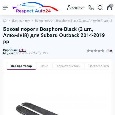
0
Клієнту
Для тюнінгу
Бокові пороги Bosphore Black (2 шт., Алюміній) для S
Бокові пороги Bosphore Black (2 шт.,
Алюміній) для Subaru Outback 2014-2019
рр
Виробник:
Erkul
0
Модель:
85352-brr576+bsb193
Все про товар
Опис
Характеристики
Застосовність