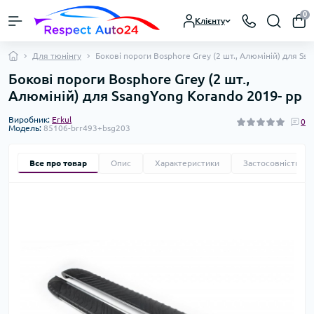
0
Клієнту
Для тюнінгу
Бокові пороги Bosphore Grey (2 шт., Алюміній) для Ss
Бокові пороги Bosphore Grey (2 шт.,
Алюміній) для SsangYong Korando 2019- рр
Виробник:
Erkul
0
Модель:
85106-brr493+bsg203
Все про товар
Опис
Характеристики
Застосовність