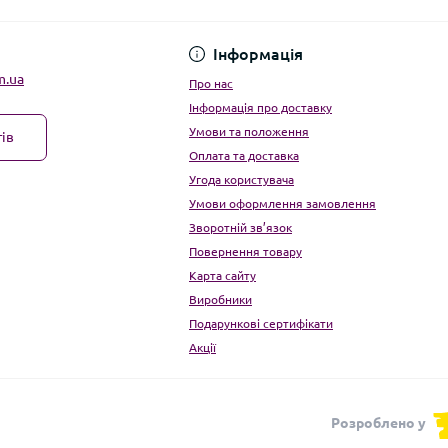
Угода користувача
Інформація
m.ua
Про нас
Інформація про доставку
Умови та положення
ів
Оплата та доставка
Угода користувача
Умови оформлення замовлення
Зворотній зв’язок
Повернення товару
Карта сайту
Виробники
Подарункові сертифікати
Акції
Розроблено у