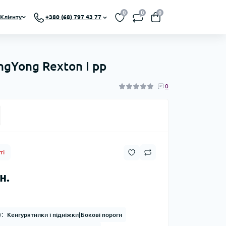
0
0
0
Клієнту
+380 (68) 797 43 77
ngYong Rexton I рр
0
ті
н.
:
Кенгурятники і підніжки|Бокові пороги