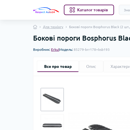
Каталог товарів
Для тюнінгу
Бокові пороги Bosphorus Black (2 шт
Бокові пороги Bosphorus Bla
Виробник:
Erkul
Модель:
85279-brr178+bsb193
Все про товар
Опис
Характер