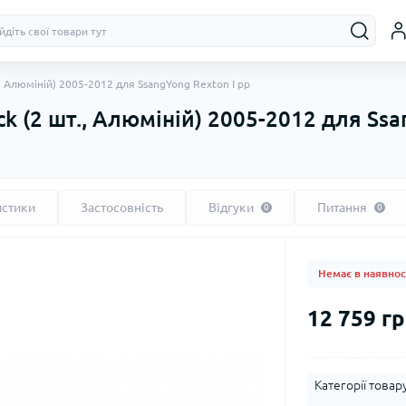
., Алюміній) 2005-2012 для SsangYong Rexton I рр
ck (2 шт., Алюміній) 2005-2012 для Ssa
истики
Застосовність
Відгуки
Питання
0
0
Немає в наявнос
12 759 гр
Категорії товару