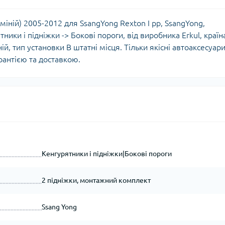
юміній) 2005-2012 для SsangYong Rexton I рр, SsangYong,
ники і підніжки -> Бокові пороги, від виробника Erkul, країн
, тип установки В штатні місця. Тільки якісні автоаксесуар
рантією та доставкою.
Кенгурятники і підніжки|Бокові пороги
2 підніжки, монтажний комплект
Ssang Yong