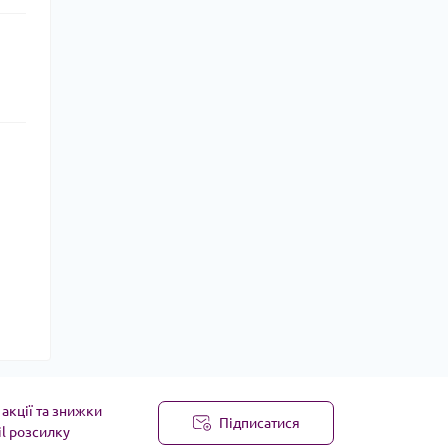
акції та знижки
Підписатися
il розсилку