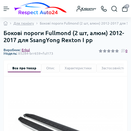
0
Клієнту
Для тюнінгу
Бокові пороги Fullmond (2 шт, алюм) 2012-2017 для Ss
Бокові пороги Fullmond (2 шт, алюм) 2012-
2017 для SsangYong Rexton I рр
Виробник:
Erkul
0
Модель:
85284-brr659+ful173
Все про товар
Опис
Характеристики
Застосовність