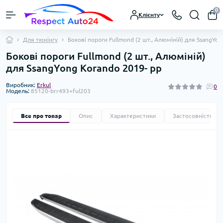
0
Клієнту
Для тюнінгу
Бокові пороги Fullmond (2 шт., Алюміній) для SsangYo
Бокові пороги Fullmond (2 шт., Алюміній)
для SsangYong Korando 2019- рр
Виробник:
Erkul
0
Модель:
85120-brr493+ful203
Все про товар
Опис
Характеристики
Застосовність