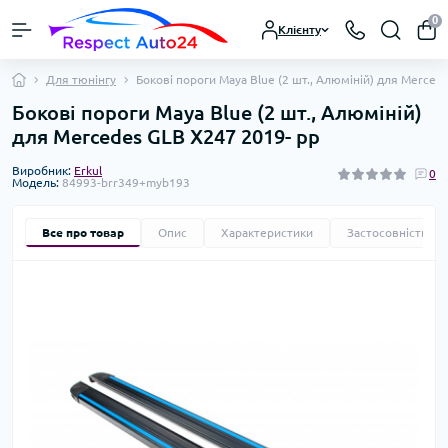
0
Клієнту
Для тюнінгу
Бокові пороги Maya Blue (2 шт., Алюміній) для Merced
Бокові пороги Maya Blue (2 шт., Алюміній)
для Mercedes GLB X247 2019- рр
Виробник:
Erkul
0
Модель:
84993-brr349+myb193
Все про товар
Опис
Характеристики
Застосовність