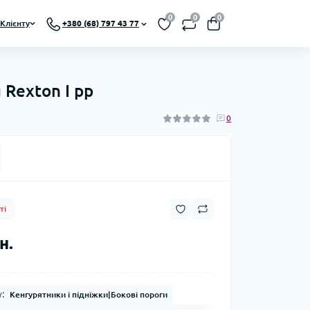
0
0
0
Клієнту
+380 (68) 797 43 77
 Rexton I рр
0
ті
н.
:
Кенгурятники і підніжки|Бокові пороги