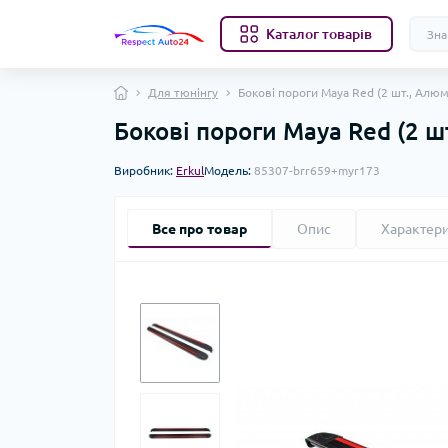
Каталог товарів
Для тюнінгу
Бокові пороги Maya Red (2 шт., Алюм
Бокові пороги Maya Red (2 ш
Виробник:
Erkul
Модель:
85307-brr659+myr173
Все про товар
Опис
Характер