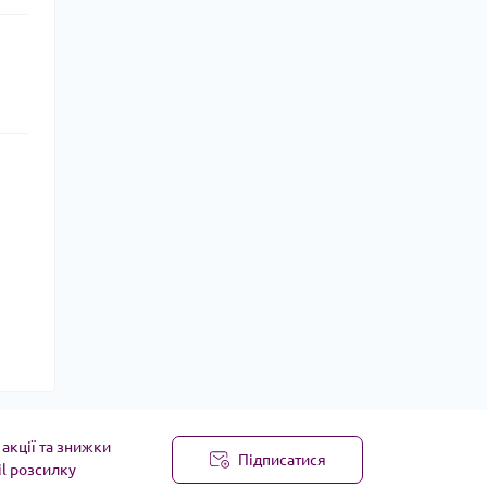
акції та знижки
Підписатися
il розсилку