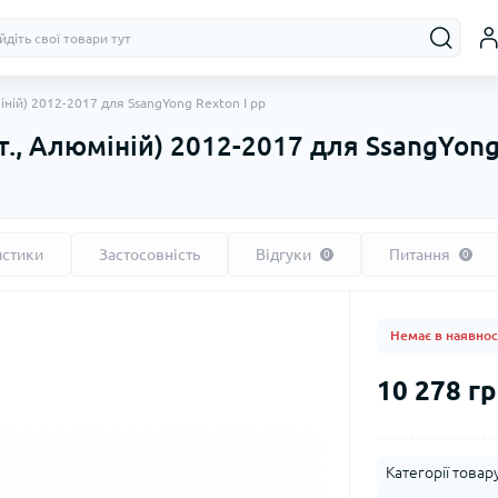
іній) 2012-2017 для SsangYong Rexton I рр
т., Алюміній) 2012-2017 для SsangYong
истики
Застосовність
Відгуки
Питання
0
0
Немає в наявнос
10 278 гр
Категорії товару