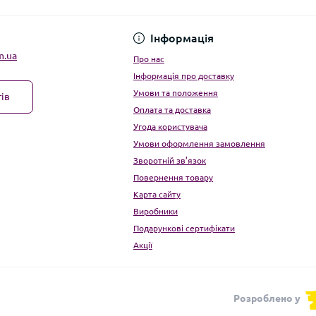
Угода користувача
Інформація
m.ua
Про нас
Інформація про доставку
Умови та положення
ів
Оплата та доставка
Угода користувача
Умови оформлення замовлення
Зворотній зв’язок
Повернення товару
Карта сайту
Виробники
Подарункові сертифікати
Акції
Розроблено у