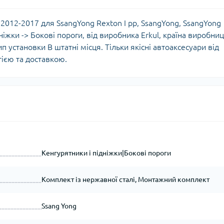
 2012-2017 для SsangYong Rexton I рр, SsangYong, SsangYong
ніжки -> Бокові пороги, від виробника Erkul, країна виробни
п установки В штатні місця. Тільки якісні автоаксесуари від
тією та доставкою.
Кенгурятники і підніжки|Бокові пороги
Комплект із нержавної сталі, Монтажний комплект
Ssang Yong