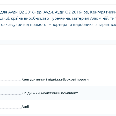
 для Ауди Q2 2016- рр, Ауди, Ауди Q2 2016- рр, Кенгурятники
 Erkul, країна виробництво Туреччина, матеріал Алюміній, ти
втоаксесуари від прямого імпортера та виробника, з гарантіє
Кенгурятники і підніжки|Бокові пороги
2 підніжки, монтажний комплект
Audi