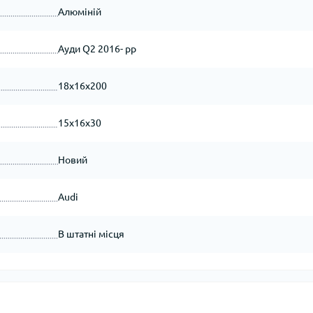
Алюміній
Ауди Q2 2016- рр
18x16x200
15x16x30
Новий
Audi
В штатні місця