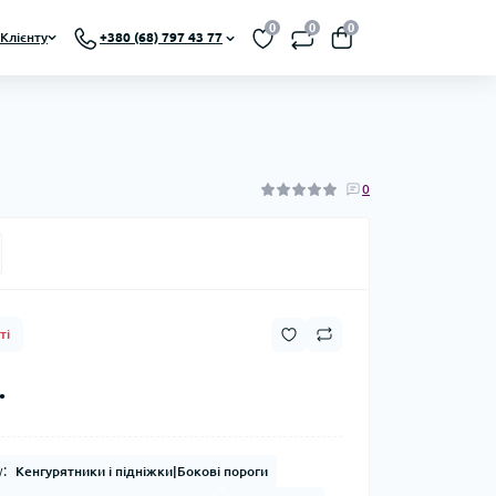
0
0
0
Клієнту
+380 (68) 797 43 77
0
ті
.
:
Кенгурятники і підніжки|Бокові пороги