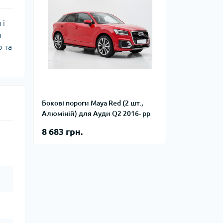
 і
п
ю та
Бокові пороги Maya Red (2 шт.,
Алюміній) для Ауди Q2 2016- рр
8 683 грн.