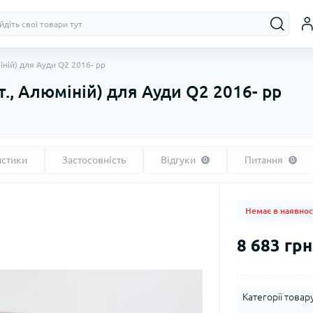
іній) для Ауди Q2 2016- рр
т., Алюміній) для Ауди Q2 2016- рр
истики
Застосовність
Відгуки
Питання
0
0
Немає в наявнос
8 683 грн
Категорії товару