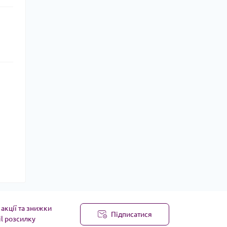
акції та знижки
Підписатися
il розсилку