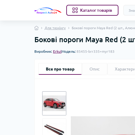
Каталог товарів
Для тюнінгу
Бокові пороги Maya Red (2 шт., Алюм
Бокові пороги Maya Red (2 ш
Виробник:
Erkul
Модель:
85455-brr335+myr183
Все про товар
Опис
Характер