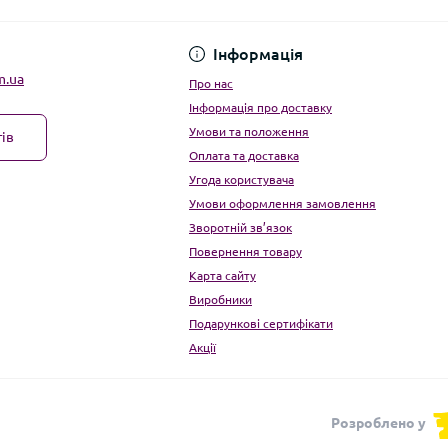
Угода користувача
Інформація
m.ua
Про нас
Інформація про доставку
Умови та положення
ів
Оплата та доставка
Угода користувача
Умови оформлення замовлення
Зворотній зв’язок
Повернення товару
Карта сайту
Виробники
Подарункові сертифікати
Акції
Розроблено у