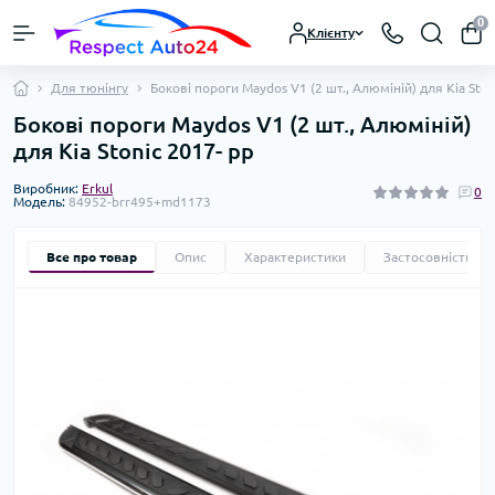
0
Клієнту
Для тюнінгу
Бокові пороги Maydos V1 (2 шт., Алюміній) для Kia Ston
Бокові пороги Maydos V1 (2 шт., Алюміній)
для Kia Stonic 2017- рр
Виробник:
Erkul
0
Модель:
84952-brr495+md1173
Все про товар
Опис
Характеристики
Застосовність