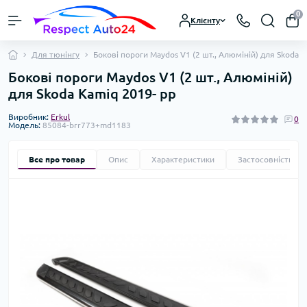
0
Клієнту
Для тюнінгу
Бокові пороги Maydos V1 (2 шт., Алюміній) для Skoda 
Бокові пороги Maydos V1 (2 шт., Алюміній)
для Skoda Kamiq 2019- рр
Виробник:
Erkul
0
Модель:
85084-brr773+md1183
Все про товар
Опис
Характеристики
Застосовність