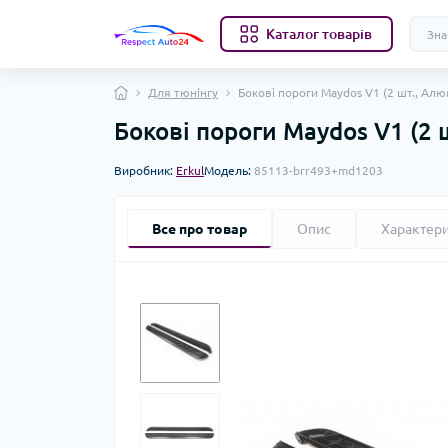
Каталог товарів
Для тюнінгу
Бокові пороги Maydos V1 (2 шт., Алю
Бокові пороги Maydos V1 (2 
Виробник:
Erkul
Модель:
85113-brr493+md1203
Все про товар
Опис
Характер