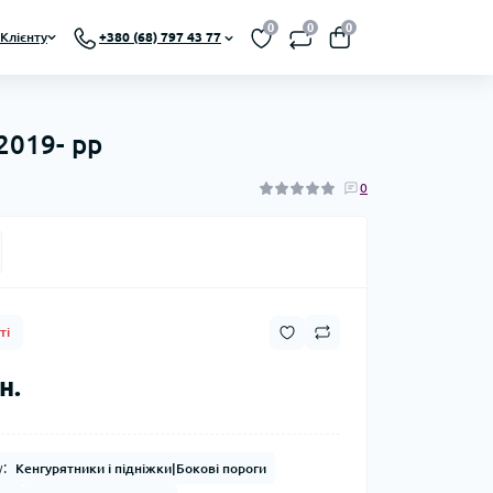
0
0
0
Клієнту
+380 (68) 797 43 77
2019- рр
0
ті
н.
:
Кенгурятники і підніжки|Бокові пороги