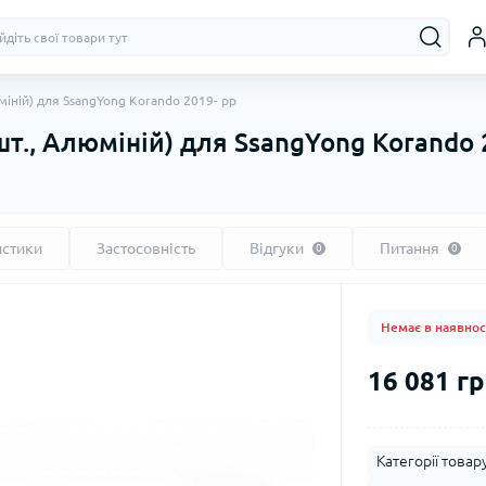
міній) для SsangYong Korando 2019- рр
шт., Алюміній) для SsangYong Korando 
истики
Застосовність
Відгуки
Питання
0
0
Немає в наявнос
16 081 гр
Категорії товару