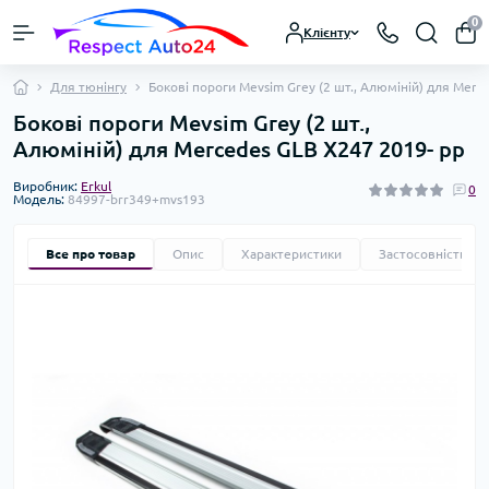
0
Клієнту
Для тюнінгу
Бокові пороги Mevsim Grey (2 шт., Алюміній) для Merc
Бокові пороги Mevsim Grey (2 шт.,
Алюміній) для Mercedes GLB X247 2019- рр
Виробник:
Erkul
0
Модель:
84997-brr349+mvs193
Все про товар
Опис
Характеристики
Застосовність