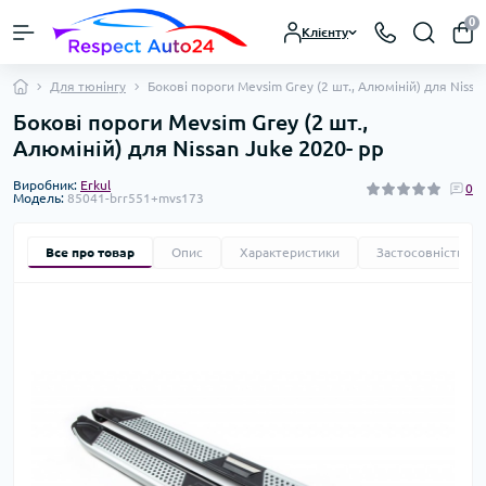
0
Клієнту
Для тюнінгу
Бокові пороги Mevsim Grey (2 шт., Алюміній) для Nissa
Бокові пороги Mevsim Grey (2 шт.,
Алюміній) для Nissan Juke 2020- рр
Виробник:
Erkul
0
Модель:
85041-brr551+mvs173
Все про товар
Опис
Характеристики
Застосовність