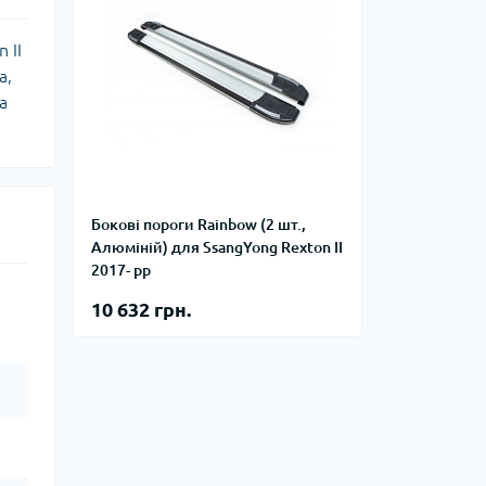
 II
а,
а
Бокові пороги Rainbow (2 шт.,
Алюміній) для SsangYong Rexton II
2017- рр
10 632 грн.