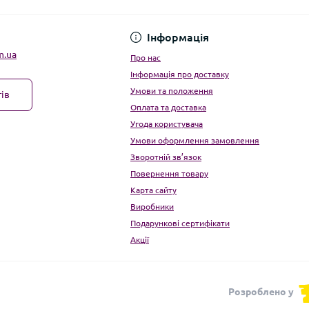
Угода користувача
Інформація
m.ua
Про нас
Інформація про доставку
Умови та положення
ів
Оплата та доставка
Угода користувача
Умови оформлення замовлення
Зворотній зв’язок
Повернення товару
Карта сайту
Виробники
Подарункові сертифікати
Акції
Розроблено у