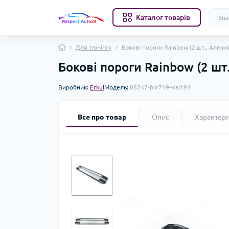
Каталог товарів
Для тюнінгу
Бокові пороги Rainbow (2 шт., Алюмін
Бокові пороги Rainbow (2 шт.
Виробник:
Erkul
Модель:
85247-brr719+rai193
Все про товар
Опис
Характер