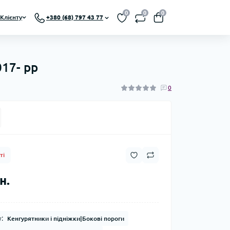
0
0
0
Клієнту
+380 (68) 797 43 77
017- рр
0
ті
н.
:
Кенгурятники і підніжки|Бокові пороги