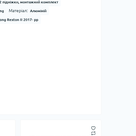
2 підніжки, монтажний комплект
Матеріал:
ong
Алюміній
ong Rexton II 2017- рр