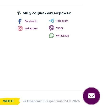
Ми у соціальних мережах
Telegram
Facebook
Viber
Instagram
Whatsapp
WEB IT
на Opencart |
RespectAuto24 © 2026