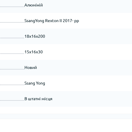
Алюміній
SsangYong Rexton II 2017- рр
18x16x200
15x16x30
Новий
Ssang Yong
В штатні місця