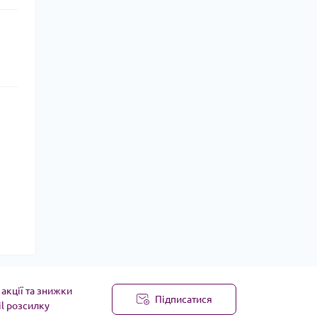
акції та знижки
Підписатися
il розсилку