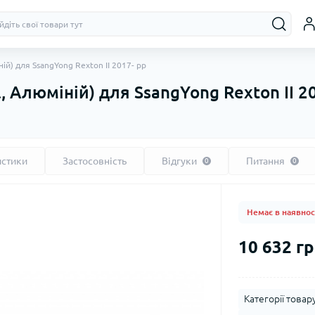
ій) для SsangYong Rexton II 2017- рр
, Алюміній) для SsangYong Rexton II 2
истики
Застосовність
Відгуки
Питання
0
0
Немає в наявнос
10 632 гр
Категорії товару