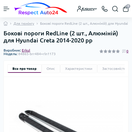
0
Клієнту
Для тюнінгу
Бокові пороги RedLine (2 шт., Алюміній) для Hyundai C
Бокові пороги RedLine (2 шт., Алюміній)
для Hyundai Creta 2014-2020 рр
Виробник:
Erkul
0
Модель:
84865-brr484+rln1173
Все про товар
Опис
Характеристики
Застосовність