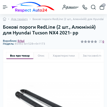
0
Клієнту
Для тюнінгу
Бокові пороги RedLine (2 шт., Алюміній) для Hyundai 
Бокові пороги RedLine (2 шт., Алюміній)
для Hyundai Tucson NX4 2021- рр
Виробник:
Erkul
0
Модель:
85492-brr528+rln1173
Все про товар
Опис
Характеристики
Застосовність