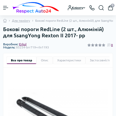
0
Клієнту
Для тюнінгу
Бокові пороги RedLine (2 шт., Алюміній) для SsangYong 
Бокові пороги RedLine (2 шт., Алюміній)
для SsangYong Rexton II 2017- рр
Виробник:
Erkul
0
Модель:
85254-brr719+rln1193
Все про товар
Опис
Характеристики
Застосовність