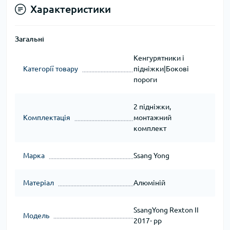
Характеристики
Загальні
Кенгурятники і
Категорії товару
підніжки|Бокові
пороги
2 підніжки,
Комплектація
монтажний
комплект
Марка
Ssang Yong
Матеріал
Алюміній
SsangYong Rexton II
Модель
2017- рр