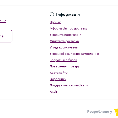
Угода користувача
Інформація
m.ua
Про нас
Інформація про доставку
Умови та положення
ів
Оплата та доставка
Угода користувача
Умови оформлення замовлення
Зворотній зв’язок
Повернення товару
Карта сайту
Виробники
Подарункові сертифікати
Акції
Розроблено у