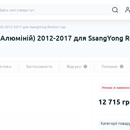
ій) 2012-2017 для SsangYong Rexton I рр
, Алюміній) 2012-2017 для SsangYong R
истики
Застосовність
Відгуки
Питання
0
0
Немає в наявнос
12 715 гр
Категорії товару