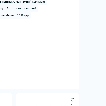
2 підніжки, монтажний комплект
Матеріал:
ong
Алюміній
ong Musso ІІ 2018- рр