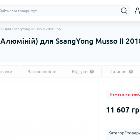
ій) для SsangYong Musso ІІ 2018- рр
, Алюміній) для SsangYong Musso ІІ 201
истики
Застосовність
Відгуки
Питання
0
0
Немає в наявнос
11 607 гр
Категорії товару