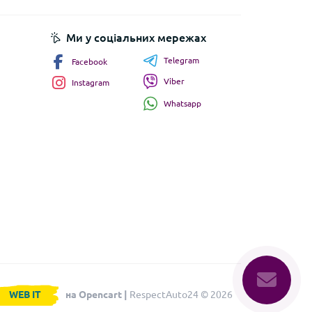
Ми у соціальних мережах
Telegram
Facebook
Viber
Instagram
Whatsapp
WEB IT
на Opencart |
RespectAuto24 © 2026