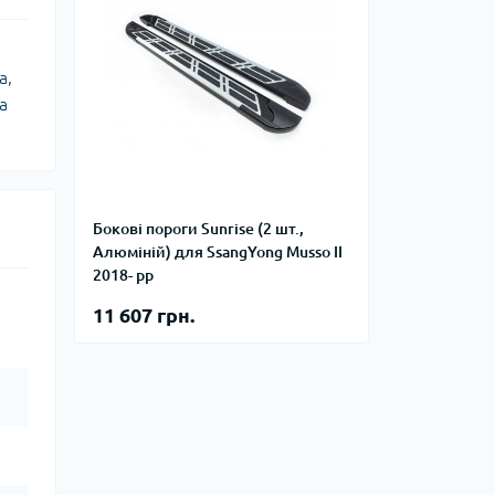
І
а,
а
Бокові пороги Sunrise (2 шт.,
Алюміній) для SsangYong Musso ІІ
2018- рр
11 607 грн.