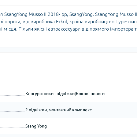
ля SsangYong Musso ІІ 2018- рр, SsangYong, SsangYong Musso І
ві пороги, від виробника Erkul, країна виробництво Туреччин
і місця. Тільки якісні автоаксесуари від прямого імпортера т
Кенгурятники і підніжки|Бокові пороги
2 підніжки, монтажний комплект
Ssang Yong