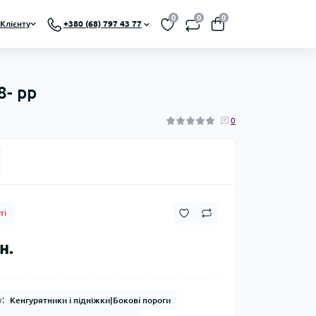
0
0
0
Клієнту
+380 (68) 797 43 77
8- рр
0
ті
н.
:
Кенгурятники і підніжки|Бокові пороги