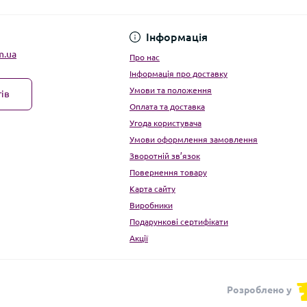
Угода користувача
Інформація
m.ua
Про нас
Інформація про доставку
Умови та положення
ів
Оплата та доставка
Угода користувача
Умови оформлення замовлення
Зворотній зв’язок
Повернення товару
Карта сайту
Виробники
Подарункові сертифікати
Акції
Розроблено у