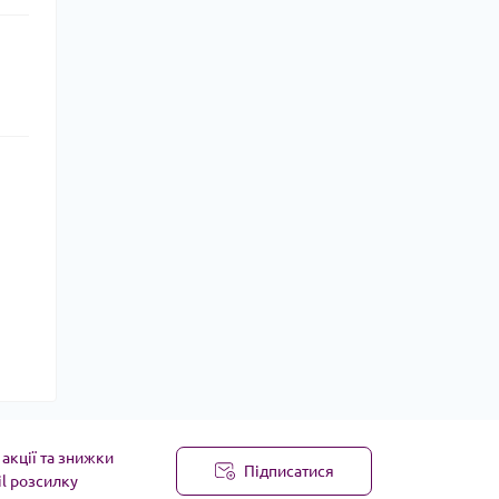
акції та знижки
Підписатися
il розсилку