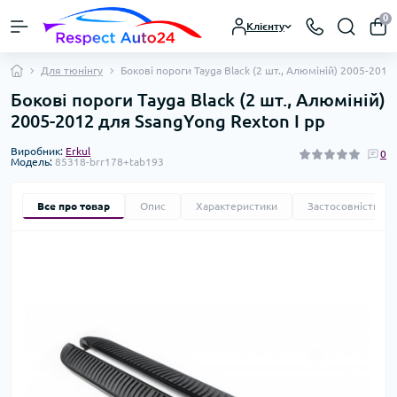
0
Клієнту
Для тюнінгу
Бокові пороги Tayga Black (2 шт., Алюміній) 2005-2012
Бокові пороги Tayga Black (2 шт., Алюміній)
2005-2012 для SsangYong Rexton I рр
Виробник:
Erkul
0
Модель:
85318-brr178+tab193
Все про товар
Опис
Характеристики
Застосовність