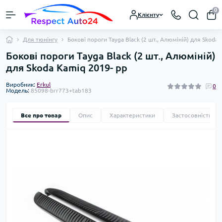
0
Клієнту
Для тюнінгу
Бокові пороги Tayga Black (2 шт., Алюміній) для Skoda
Бокові пороги Tayga Black (2 шт., Алюміній)
для Skoda Kamiq 2019- рр
Виробник:
Erkul
0
Модель:
85098-brr773+tab183
Все про товар
Опис
Характеристики
Застосовність