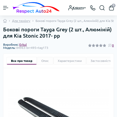
0
Клієнту
Для тюнінгу
Бокові пороги Tayga Grey (2 шт., Алюміній) для Kia Sto
Бокові пороги Tayga Grey (2 шт., Алюміній)
для Kia Stonic 2017- рр
Виробник:
Erkul
0
Модель:
84963-brr495+tag173
Все про товар
Опис
Характеристики
Застосовність