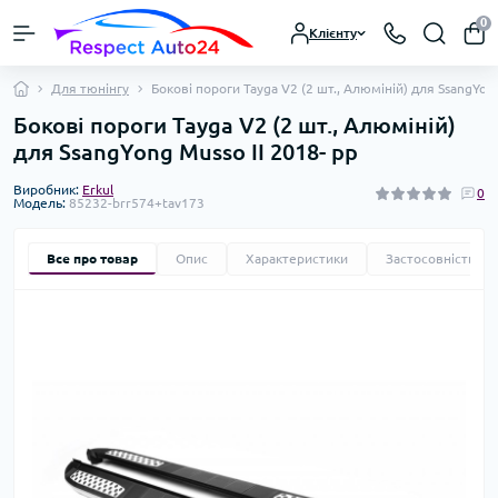
0
Клієнту
Для тюнінгу
Бокові пороги Tayga V2 (2 шт., Алюміній) для SsangYong
Бокові пороги Tayga V2 (2 шт., Алюміній)
для SsangYong Musso ІІ 2018- рр
Виробник:
Erkul
0
Модель:
85232-brr574+tav173
Все про товар
Опис
Характеристики
Застосовність