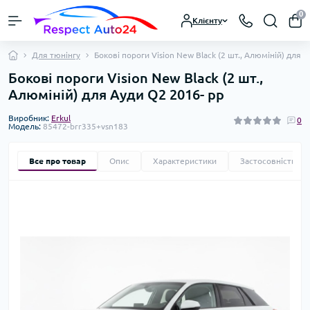
0
Клієнту
Для тюнінгу
Бокові пороги Vision New Black (2 шт., Алюміній) для 
Бокові пороги Vision New Black (2 шт.,
Алюміній) для Ауди Q2 2016- рр
Виробник:
Erkul
0
Модель:
85472-brr335+vsn183
Все про товар
Опис
Характеристики
Застосовність