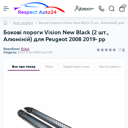
0
Клієнту
Для тюнінгу
Бокові пороги Vision New Black (2 шт., Алюміній) для 
Бокові пороги Vision New Black (2 шт.,
Алюміній) для Peugeot 2008 2019- рр
Виробник:
Erkul
0
Модель:
85075-brr399+vsn183
Все про товар
Опис
Характеристики
Застосовність