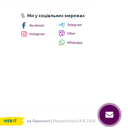
Ми у соціальних мережах
Telegram
Facebook
Viber
Instagram
Whatsapp
WEB IT
на Opencart |
RespectAuto24 © 2026