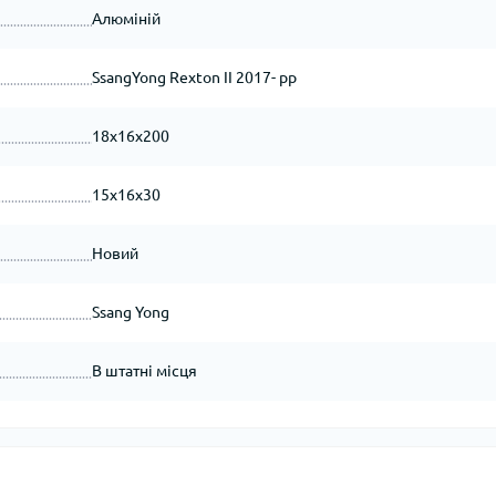
Алюміній
SsangYong Rexton II 2017- рр
18x16x200
15x16x30
Новий
Ssang Yong
В штатні місця