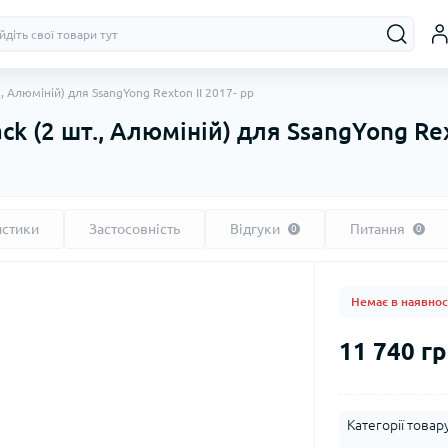
., Алюміній) для SsangYong Rexton II 2017- рр
ck (2 шт., Алюміній) для SsangYong Rex
истики
Застосовність
Відгуки
Питання
0
0
Немає в наявнос
11 740 гр
Категорії товару