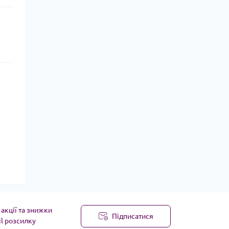
акції та знижки
Підписатися
il розсилку