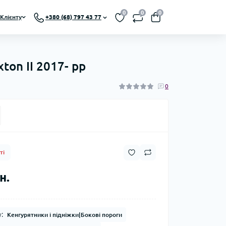
0
0
0
Клієнту
+380 (68) 797 43 77
ton II 2017- рр
0
ті
н.
:
Кенгурятники і підніжки|Бокові пороги