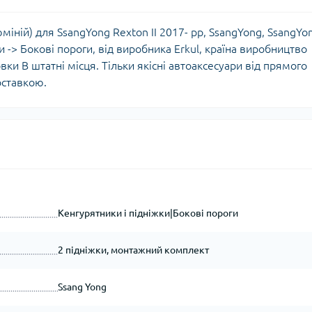
юміній) для SsangYong Rexton II 2017- рр, SsangYong, SsangYo
ки -> Бокові пороги, від виробника Erkul, країна виробництво
вки В штатні місця. Тільки якісні автоаксесуари від прямого
оставкою.
Кенгурятники і підніжки|Бокові пороги
2 підніжки, монтажний комплект
Ssang Yong