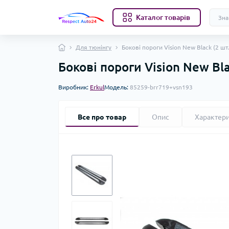
Каталог товарів
Для тюнінгу
Бокові пороги Vision New Black (2 шт
Бокові пороги Vision New Bla
Виробник:
Erkul
Модель:
85259-brr719+vsn193
Все про товар
Опис
Характер