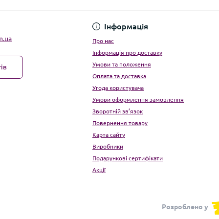
Угода користувача
Інформація
m.ua
Про нас
Інформація про доставку
Умови та положення
ів
Оплата та доставка
Угода користувача
Умови оформлення замовлення
Зворотній зв’язок
Повернення товару
Карта сайту
Виробники
Подарункові сертифікати
Акції
Розроблено у