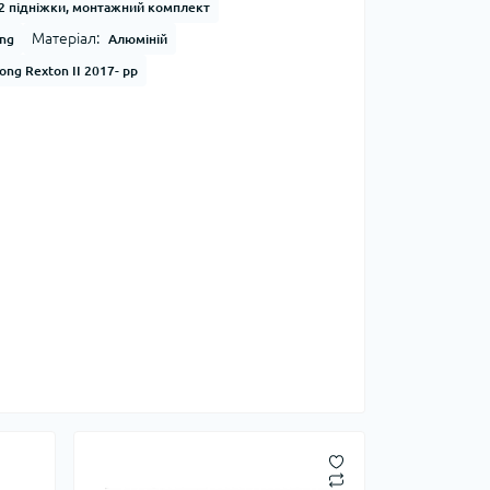
2 підніжки, монтажний комплект
Матеріал:
ong
Алюміній
ong Rexton II 2017- рр