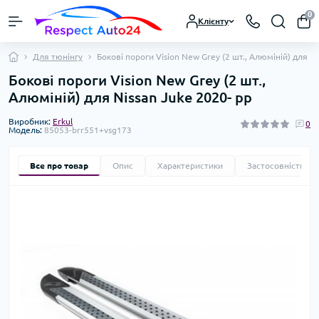
0
Клієнту
Для тюнінгу
Бокові пороги Vision New Grey (2 шт., Алюміній) для Ni
Бокові пороги Vision New Grey (2 шт.,
Алюміній) для Nissan Juke 2020- рр
Виробник:
Erkul
0
Модель:
85053-brr551+vsg173
Все про товар
Опис
Характеристики
Застосовність