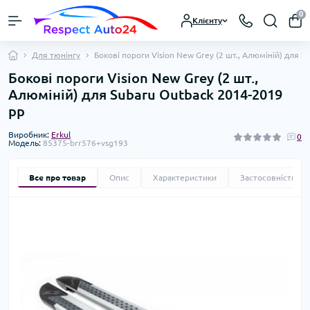
0
Клієнту
Для тюнінгу
Бокові пороги Vision New Grey (2 шт., Алюміній) для 
Бокові пороги Vision New Grey (2 шт.,
Алюміній) для Subaru Outback 2014-2019
рр
Виробник:
Erkul
0
Модель:
85375-brr576+vsg193
Все про товар
Опис
Характеристики
Застосовність