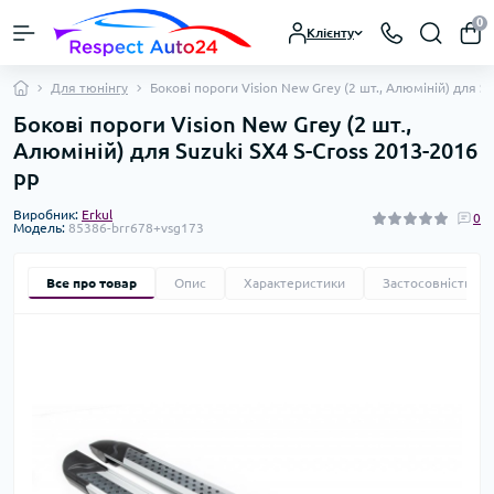
0
Клієнту
Для тюнінгу
Бокові пороги Vision New Grey (2 шт., Алюміній) для S
Бокові пороги Vision New Grey (2 шт.,
Алюміній) для Suzuki SX4 S-Cross 2013-2016
рр
Виробник:
Erkul
0
Модель:
85386-brr678+vsg173
Все про товар
Опис
Характеристики
Застосовність