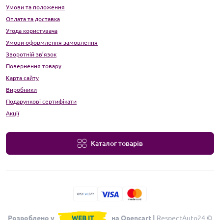
Умови та положення
Оплата та доставка
Угода користувача
Умови оформлення замовлення
Зворотній зв’язок
Повернення товару
Карта сайту
Виробники
Подарункові сертифікати
Акції
Каталог товарів
Розроблено у
WEB IT
на Opencart |
RespectAuto24 ©