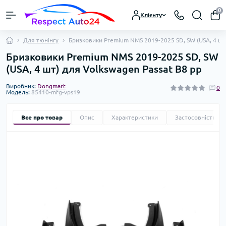
0
Клієнту
Для тюнінгу
Бризковики Premium NMS 2019-2025 SD, SW (USA, 4 шт)
Бризковики Premium NMS 2019-2025 SD, SW
(USA, 4 шт) для Volkswagen Passat B8 рр
Виробник:
Dongmart
0
Модель:
85410-mfg-vps19
Все про товар
Опис
Характеристики
Застосовність