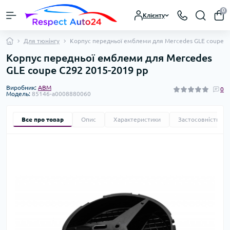
0
Клієнту
Для тюнінгу
Корпус передньої емблеми для Mercedes GLE coupe C
Корпус передньої емблеми для Mercedes
GLE coupe C292 2015-2019 рр
Виробник:
ABM
0
Модель:
85146-a0008880060
Все про товар
Опис
Характеристики
Застосовність