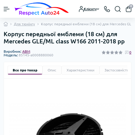
0
Клієнту
Для тюнінгу
Корпус передньої емблеми (18 см) для Mercedes GLE/
Корпус передньої емблеми (18 см) для
Mercedes GLE/ML сlass W166 2011-2018 рр
Виробник:
ABM
0
Модель:
85145-a0008880060
Все про товар
Опис
Характеристики
Застосовність