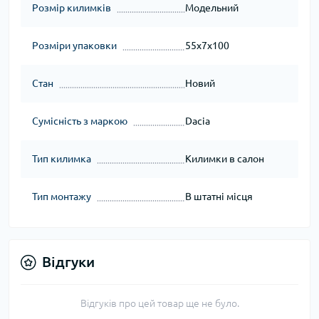
Розмір килимків
Модельний
Розміри упаковки
55x7x100
Стан
Новий
Сумісність з маркою
Dacia
Тип килимка
Килимки в салон
Тип монтажу
В штатні місця
Відгуки
Відгуків про цей товар ще не було.