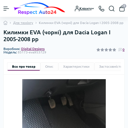
0
Клієнту
Для тюнінгу
Килимки EVA (чорні) для Dacia Logan I 2005-2008 рр
Килимки EVA (чорні) для Dacia Logan I
2005-2008 рр
Виробник:
Digital Designs
0
Модель:
85173-eva953729
Все про товар
Опис
Характеристики
Застосовність