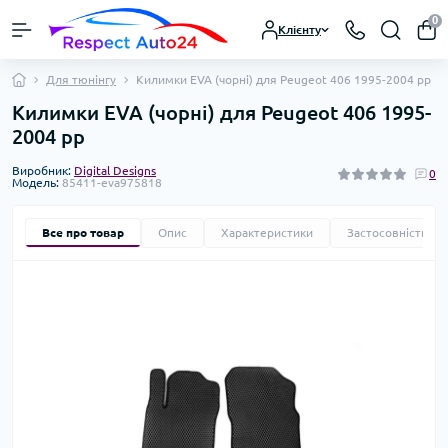
0
Клієнту
Для тюнінгу
Килимки EVA (чорні) для Peugeot 406 1995-2004 рр
Килимки EVA (чорні) для Peugeot 406 1995-
2004 рр
Виробник:
Digital Designs
0
Модель:
85411-eva975818
Все про товар
Опис
Характеристики
Застосовність