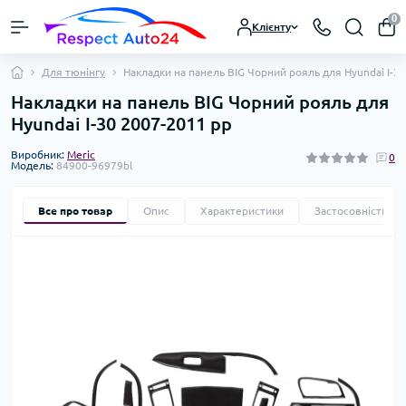
0
Клієнту
Для тюнінгу
Накладки на панель BIG Чорний рояль для Hyundai I-3
Накладки на панель BIG Чорний рояль для
Hyundai I-30 2007-2011 рр
Виробник:
Meric
0
Модель:
84900-96979bl
Все про товар
Опис
Характеристики
Застосовність