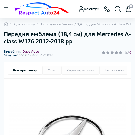
0
Клієнту
Для тюнінгу
Передня емблема (18,4 см) для Mercedes A-сlass W17
Передня емблема (18,4 см) для Mercedes A-
сlass W176 2012-2018 рр
Виробник:
Davs Auto
0
Модель:
85167-a0008171016
Все про товар
Опис
Характеристики
Застосовність