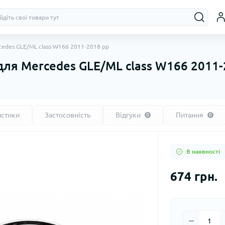
cedes GLE/ML сlass W166 2011-2018 рр
для Mercedes GLE/ML сlass W166 2011-
истики
Застосовність
Відгуки
Питання
0
0
В наявності
674 грн.