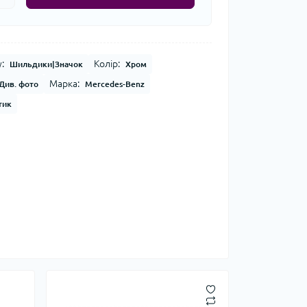
:
Колір:
Шильдики|Значок
Хром
Марка:
Див. фото
Mercedes-Benz
тик