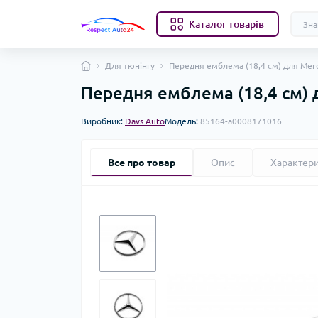
Каталог товарів
Для тюнінгу
Передня емблема (18,4 см) для Mer
Передня емблема (18,4 см) 
Виробник:
Davs Auto
Модель:
85164-a0008171016
Все про товар
Опис
Характер