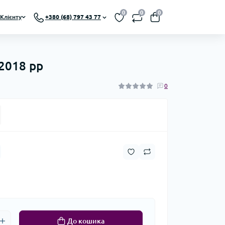
0
0
0
Клієнту
+380 (68) 797 43 77
2018 рр
0
До кошика