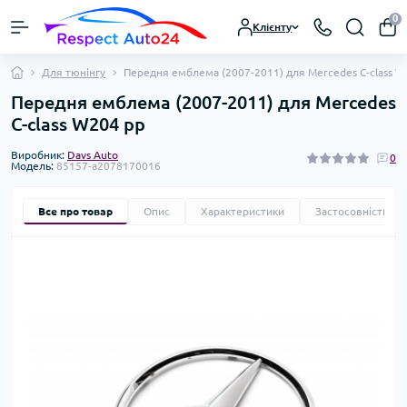
0
Клієнту
Для тюнінгу
Передня емблема (2007-2011) для Mercedes C-class W
Передня емблема (2007-2011) для Mercedes
C-class W204 рр
Виробник:
Davs Auto
0
Модель:
85157-a2078170016
Все про товар
Опис
Характеристики
Застосовність