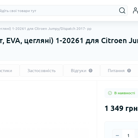
егляні) 1-20261 для Citroen Jumpy/Dispatch 2017- рр
, EVA, цегляні) 1-20261 для Citroen J
истики
Застосовність
Відгуки
Питання
0
0
В наявності
1 349 грн