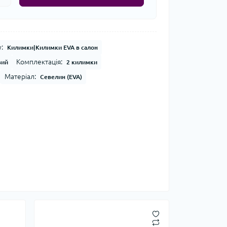
:
Килимки|Килимки EVA в салон
Комплектація:
вий
2 килимки
Матеріал:
Севелин (EVA)