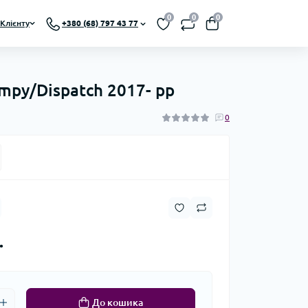
0
0
0
Клієнту
+380 (68) 797 43 77
umpy/Dispatch 2017- рр
0
.
До кошика