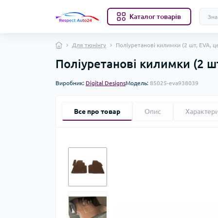
Каталог товарів
Для тюнінгу
Поліуретанові килимки (2 шт, EVA, ц
Поліуретанові килимки (2 шт
Виробник:
Digital Designs
Модель:
85025-eva938039
Все про товар
Опис
Характер